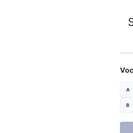
Voc
A
B